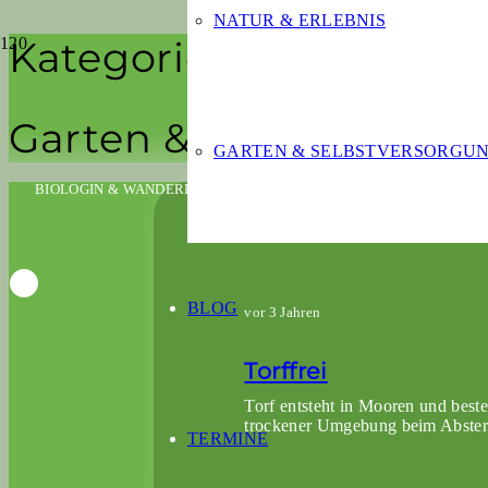
NATUR & ERLEBNIS
Kategorie
Garten & Selbstversor
GARTEN & SELBSTVERSORGU
BIOLOGIN & WANDERLEITERIN
BLOG
vor 3 Jahren
Torffrei
Torf entsteht in Mooren und best
trockener Umgebung beim Absterb
TERMINE