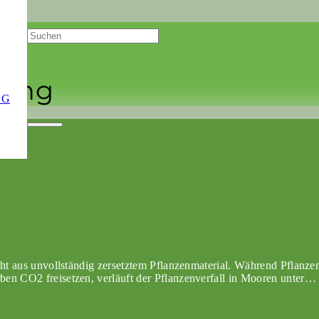
gung
NG
eht aus unvollständig zersetztem Pflanzenmaterial. Während Pflanzen
en CO2 freisetzen, verläuft der Pflanzenverfall in Mooren unter…